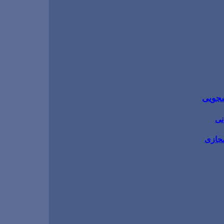
شجویی
نی
مجازی