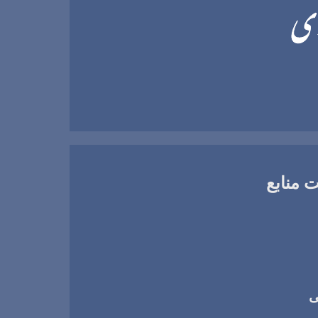
 منابع
ی