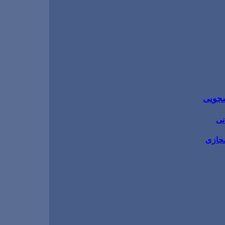
شجویی
نی
مجازی