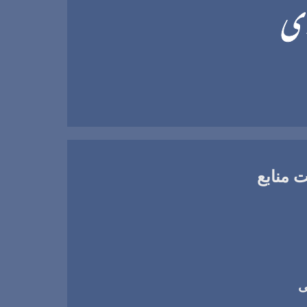
 منابع
ی